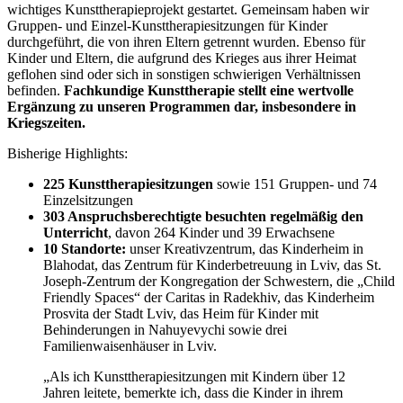
wichtiges Kunsttherapieprojekt gestartet. Gemeinsam haben wir
Gruppen- und Einzel-Kunsttherapiesitzungen für Kinder
durchgeführt, die von ihren Eltern getrennt wurden. Ebenso für
Kinder und Eltern, die aufgrund des Krieges aus ihrer Heimat
geflohen sind oder sich in sonstigen schwierigen Verhältnissen
befinden.
Fachkundige Kunsttherapie stellt eine wertvolle
Ergänzung zu unseren Programmen dar, insbesondere in
Kriegszeiten.
Bisherige Highlights:
225 Kunsttherapiesitzungen
sowie 151 Gruppen- und 74
Einzelsitzungen
303 Anspruchsberechtigte besuchten regelmäßig den
Unterricht
, davon 264 Kinder und 39 Erwachsene
10 Standorte:
unser Kreativzentrum, das Kinderheim in
Blahodat, das Zentrum für Kinderbetreuung in Lviv, das St.
Joseph-Zentrum der Kongregation der Schwestern, die „Child
Friendly Spaces“ der Caritas in Radekhiv, das Kinderheim
Prosvita der Stadt Lviv, das Heim für Kinder mit
Behinderungen in Nahuyevychi sowie drei
Familienwaisenhäuser in Lviv.
„Als ich Kunsttherapiesitzungen mit Kindern über 12
Jahren leitete, bemerkte ich, dass die Kinder in ihrem