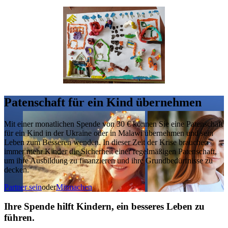
Patenschaft für ein Kind übernehmen
Mit einer monatlichen Spende von 30 € können Sie eine Patenschaft
für ein Kind in der Ukraine oder in Malawi übernehmen und sein
Leben zum Besseren wenden. In dieser Zeit der Krise brauchen
immer mehr Kinder die Sicherheit einer regelmäßigen Patenschaft,
um ihre Ausbildung zu finanzieren und ihre Grundbedürfnisse zu
decken.
Partner sein
oder
Mitmachen
Ihre Spende hilft Kindern, ein besseres Leben zu
führen.