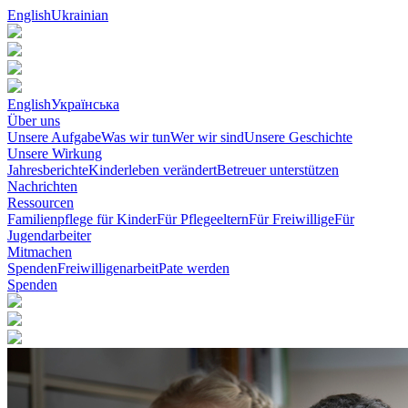
English
Ukrainian
English
Українська
Über uns
Unsere Aufgabe
Was wir tun
Wer wir sind
Unsere Geschichte
Unsere Wirkung
Jahresberichte
Kinderleben verändert
Betreuer unterstützen
Nachrichten
Ressourcen
Familienpflege für Kinder
Für Pflegeeltern
Für Freiwillige
Für
Jugendarbeiter
Mitmachen
Spenden
Freiwilligenarbeit
Pate werden
Spenden