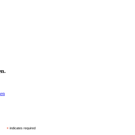
en.
ten
*
indicates required