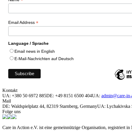
*
*
Email Address
Language / Sprache
Email news in English
E-Mail-Nachrichten auf Deutsch
Kontakt
UA: ‪+380 50 6972 885
DE: +49 8151 6500 404
UA:
admin@care-in-a
Mail
DE: Waldspielplatz 44, 82319 Starnberg, Germany
UA: Lychakivska S
Folge uns
Care in Action e.V. ist eine gemeinnützige Organisation, registriert