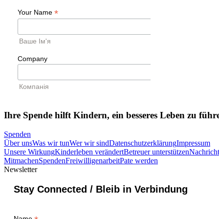
Ihre Spende hilft Kindern, ein besseres Leben zu führ
Spenden
Über uns
Was wir tun
Wer wir sind
Datenschutzerklärung
Impressum
Unsere Wirkung
Kinderleben verändert
Betreuer unterstützen
Nachrich
Mitmachen
Spenden
Freiwilligenarbeit
Pate werden
Newsletter
Stay Connected / Bleib in Verbindung
Name