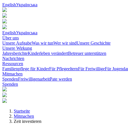
English
Українська
English
Українська
Über uns
Unsere Aufgabe
Was wir tun
Wer wir sind
Unsere Geschichte
Unsere Wirkung
Jahresberichte
Kinderleben verändert
Betreuer unterstützen
Nachrichten
Ressourcen
Familienpflege für Kinder
Für Pflegeeltern
Für Freiwillige
Für Jugendar
Mitmachen
Spenden
Freiwilligenarbeit
Pate werden
Spenden
Startseite
Mitmachen
Zeit investieren