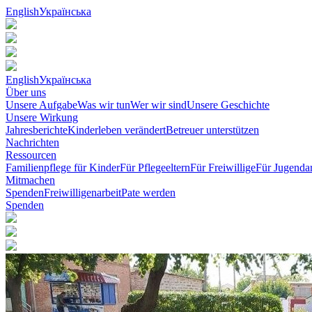
English
Українська
English
Українська
Über uns
Unsere Aufgabe
Was wir tun
Wer wir sind
Unsere Geschichte
Unsere Wirkung
Jahresberichte
Kinderleben verändert
Betreuer unterstützen
Nachrichten
Ressourcen
Familienpflege für Kinder
Für Pflegeeltern
Für Freiwillige
Für Jugendar
Mitmachen
Spenden
Freiwilligenarbeit
Pate werden
Spenden