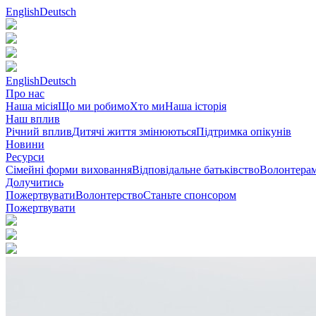
English
Deutsch
English
Deutsch
Про нас
Наша місія
Що ми робимо
Хто ми
Наша історія
Наш вплив
Річний вплив
Дитячі життя змінюються
Підтримка опікунів
Новини
Ресурси
Сімейні форми виховання
Відповідальне батьківство
Волонтера
Долучитись
Пожертвувати
Волонтерcтво
Станьте спонсором
Пожертвувати